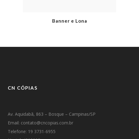
Banner e Lona
CN CÓPIAS
Av. Aquidabã, 863 – Bosque – Campinas/SP
Email: contato@cncopias.com.br
Telefone: 19 3731-6955