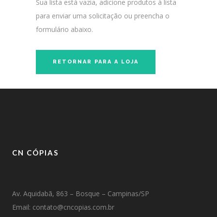
Sua lista está vazia, adicione produtos à lista
para enviar uma solicitação ou preencha o
formulário abaixo.
RETORNAR PARA A LOJA
CN CÓPIAS
Av. Aquidabã, 863 – Bosque – Campinas/SP
Email: contato@cncopias.com.br