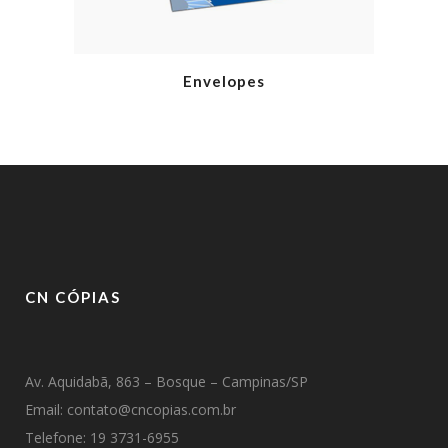
Envelopes
CN CÓPIAS
Av. Aquidabã, 863 – Bosque – Campinas/SP
Email: contato@cncopias.com.br
Telefone: 19 3731-6955